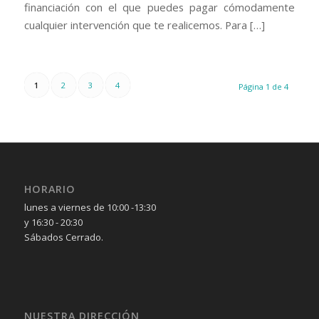
financiación con el que puedes pagar cómodamente
cualquier intervención que te realicemos. Para […]
1
2
3
4
Página 1 de 4
HORARIO
lunes a viernes de 10:00 -13:30
y 16:30 - 20:30
Sábados Cerrado.
NUESTRA DIRECCIÓN