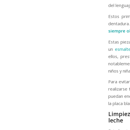
del lengua
Estos prim
dentadura.
siempre o
Estas piez
un
esmalt
ellos, pre
notableme
niños y niñ
Para evita
realizarse
puedan enco
la placa bl
Limpie
leche