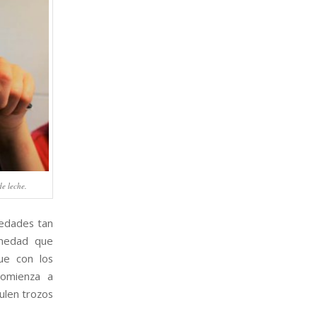
de leche.
 edades tan
rmedad que
ue con los
comienza a
ulen trozos