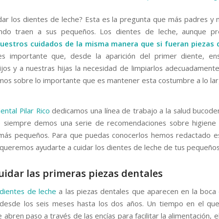
ar los dientes de leche? Esta es la pregunta que más padres y
ndo traen a sus pequeños. Los dientes de leche, aunque pro
nuestros cuidados de la misma manera que si fueran piezas d
 es importante que, desde la aparición del primer diente, e
ijos y a nuestras hijas la necesidad de limpiarlos adecuadamente
mos sobre lo importante que es mantener esta costumbre a lo la
dental Pilar Rico
dedicamos una línea de trabajo a la salud bucodent
e siempre demos una serie de recomendaciones sobre higiene 
más pequeños. Para que puedas conocerlos hemos redactado es
 queremos ayudarte a cuidar los dientes de leche de tus pequeños
idar las primeras piezas dentales
dientes de leche
a las piezas dentales que aparecen en la boca
esde los seis meses hasta los dos años. Un tiempo en el que
 abren paso a través de las encías para facilitar la alimentación, e