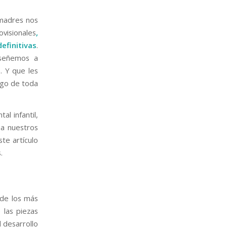
 madres nos
visionales
,
efinitivas
.
nseñemos a
. Y que les
rgo de toda
al infantil,
a nuestros
te artículo
.
 de los más
 las piezas
l desarrollo