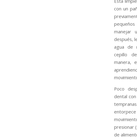
Esta limpi
con un pa
previamen
pequeño
manejar u
después, l
agua de m
cepillo d
manera, e
aprendi
movimientos
Poco desp
dental con
tempranas
entorpece
movimient
presionar 
de alimento