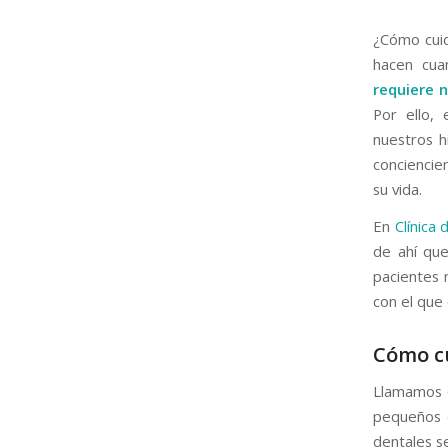
¿Cómo cuid
hacen cua
requiere 
Por ello,
nuestros h
conciencie
su vida.
En
Clínica 
de ahí qu
pacientes 
con el que
Cómo cu
Llamamos
pequeños d
dentales se