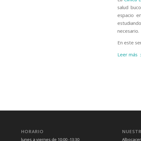
salud buco
espacio e
estudiando
necesario.
En este sen
Leer más
HORARIO
NUESTR
lunes a viernes de 10:00 -13:30
Albocacer