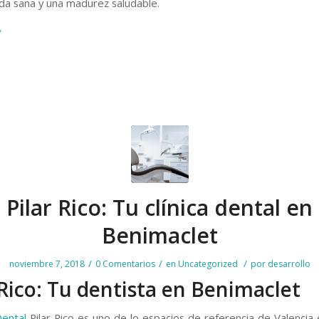
ida sana y una madurez saludable.
Pilar Rico: Tu clínica dental en
Benimaclet
/
/
/
noviembre 7, 2018
0 Comentarios
en
Uncategorized
por
desarrollo
 Rico: Tu dentista en Benimaclet
Dental
Pilar Rico es uno de lo espacios de referencia de Valencia 