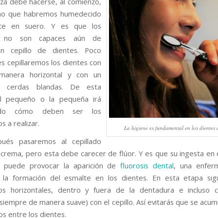
eza debe hacerse, al comienzo,
ño que habremos humedecido
te en suero. Y es que los
s no son capaces aún de
n cepillo de dientes. Poco
es cepillaremos los dientes con
anera horizontal y con un
e cerdas blandas. De esta
l pequeño o la pequeña irá
endo cómo deben ser los
 a realizar.
La higiene es fundamental en los dientes 
ués pasaremos al cepillado
 crema, pero esta debe carecer de flúor. Y es que su ingesta en
 puede provocar la aparición de
fluorosis dental
, una enfe
 la formación del esmalte en los dientes. En esta etapa sig
os horizontales, dentro y fuera de la dentadura e incluso 
(siempre de manera suave) con el cepillo. Así evitarás que se acum
s entre los dientes.