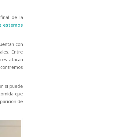
final de la
ue estemos
cuentan con
ales. Entre
ares atacan
ncontremos
or si puede
 comida que
aparición de