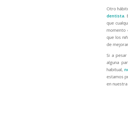
Otro hábito
dentista
.
que cualqui
momento de
que los ni
de mejorar 
Si a pesa
alguna par
habitual,
n
estamos pr
en nuestra 