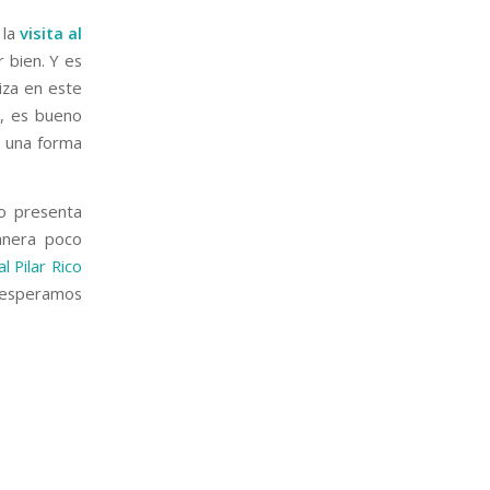
 la
visita al
 bien. Y es
liza en este
s, es bueno
s una forma
o presenta
manera poco
l Pilar Rico
e esperamos