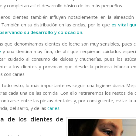
je y completan así el desarrollo básico de los más pequeños.
eros dientes también influyen notablemente en la alineación 
 También en su distribución en las encías, por lo que
es vital q
bservando su desarrollo y colocación
.
as que denominamos dientes de leche son muy sensibles, pues 
e
y una dentina muy fina, de ahí que requieran cuidados especi
star cuidado al consumo de dulces y chucherías, pues los azúc
nte a los dientes y provocan que desde la primera infancia e
as con caries.
r todo esto, lo más importante es seguir una higiene diaria. Mej
 tras cada una de las comida. Con ello retiraremos los restos de
ntrarse entre las piezas dentales y, por consiguiente, evitar la 
anda, del sarro, y de las
caries
.
za de los dientes de