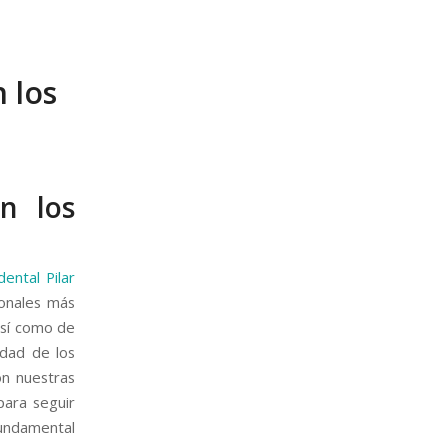
 los
n los
 dental Pilar
onales más
así como de
idad de los
on nuestras
para seguir
fundamental