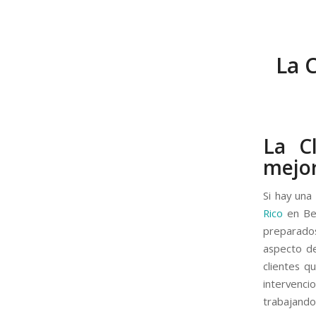
La 
La C
mejor
Si hay una
Rico
en Ben
preparados
aspecto de
clientes q
intervenci
trabajando