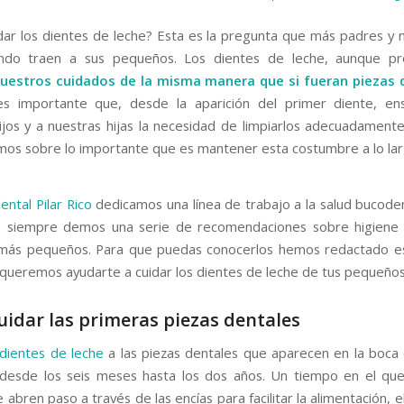
ar los dientes de leche? Esta es la pregunta que más padres y
ndo traen a sus pequeños. Los dientes de leche, aunque pro
nuestros cuidados de la misma manera que si fueran piezas d
 es importante que, desde la aparición del primer diente, e
ijos y a nuestras hijas la necesidad de limpiarlos adecuadamente
mos sobre lo importante que es mantener esta costumbre a lo la
dental Pilar Rico
dedicamos una línea de trabajo a la salud bucodent
e siempre demos una serie de recomendaciones sobre higiene 
más pequeños. Para que puedas conocerlos hemos redactado es
 queremos ayudarte a cuidar los dientes de leche de tus pequeños
idar las primeras piezas dentales
dientes de leche
a las piezas dentales que aparecen en la boca
esde los seis meses hasta los dos años. Un tiempo en el que
 abren paso a través de las encías para facilitar la alimentación, e