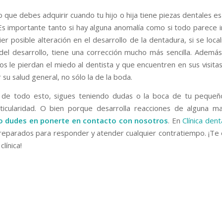
 que debes adquirir cuando tu hijo o hija tiene piezas dentales es
 Es importante tanto si hay alguna anomalía como si todo parece ir
er posible alteración en el desarrollo de la dentadura, si se loca
l desarrollo, tiene una corrección mucho más sencilla. Ademá
ños le pierdan el miedo al dentista y que encuentren en sus visita
su salud general, no sólo la de la boda.
r de todo esto, sigues teniendo dudas o la boca de tu pequeñ
ticularidad. O bien porque desarrolla reacciones de alguna 
o dudes en ponerte en contacto con nosotros
. En
Clínica denta
eparados para responder y atender cualquier contratiempo. ¡T
clínica!