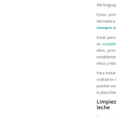
del lengua
Estos prim
dentadura.
siempre o
Estas piez
un
esmalt
ellos, pre
notableme
niños y niñ
Para evita
realizarse
puedan enco
la placa bl
Limpie
leche