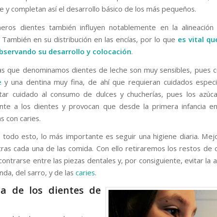
je y completan así el desarrollo básico de los más pequeños.
eros dientes también influyen notablemente en la alineación 
 También en su distribución en las encías, por lo que
es vital q
bservando su desarrollo y colocación
.
as que denominamos dientes de leche son muy sensibles, pues 
e
y una dentina muy fina, de ahí que requieran cuidados especi
star cuidado al consumo de dulces y chucherías, pues los azúc
nte a los dientes y provocan que desde la primera infancia e
as con caries.
r todo esto, lo más importante es seguir una higiene diaria. Mej
 tras cada una de las comida. Con ello retiraremos los restos de
ntrarse entre las piezas dentales y, por consiguiente, evitar la 
anda, del sarro, y de las
caries
.
za de los dientes de