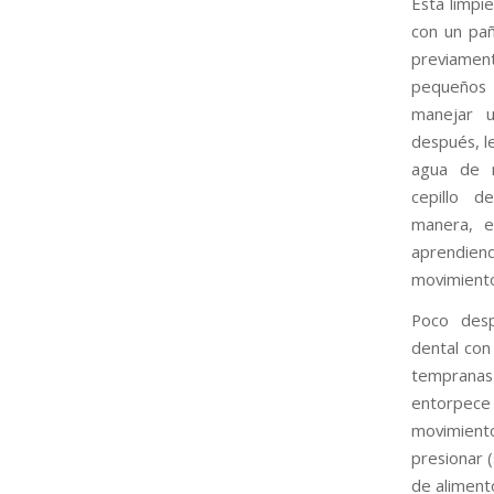
Esta limpi
con un pa
previamen
pequeño
manejar u
después, l
agua de m
cepillo d
manera, e
aprendi
movimientos
Poco desp
dental con
tempranas
entorpece
movimient
presionar 
de alimento