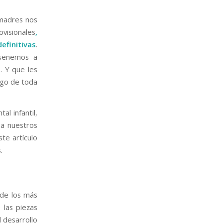
 madres nos
visionales
,
efinitivas
.
nseñemos a
. Y que les
rgo de toda
al infantil,
a nuestros
te artículo
.
 de los más
 las piezas
l desarrollo