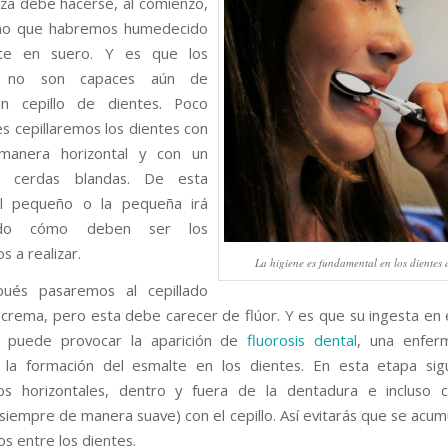
eza debe hacerse, al comienzo,
ño que habremos humedecido
te en suero. Y es que los
s no son capaces aún de
n cepillo de dientes. Poco
es cepillaremos los dientes con
anera horizontal y con un
e cerdas blandas. De esta
l pequeño o la pequeña irá
endo cómo deben ser los
 a realizar.
La higiene es fundamental en los dientes 
ués pasaremos al cepillado
 crema, pero esta debe carecer de flúor. Y es que su ingesta en
 puede provocar la aparición de
fluorosis dental
, una enfe
 la formación del esmalte en los dientes. En esta etapa sig
os horizontales, dentro y fuera de la dentadura e incluso 
(siempre de manera suave) con el cepillo. Así evitarás que se acum
s entre los dientes.