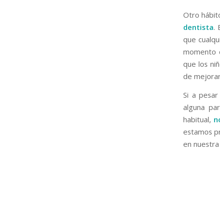
Otro hábito
dentista
.
que cualqui
momento de
que los ni
de mejorar 
Si a pesa
alguna par
habitual,
n
estamos pr
en nuestra 