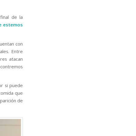
final de la
ue estemos
cuentan con
ales. Entre
ares atacan
ncontremos
or si puede
 comida que
aparición de