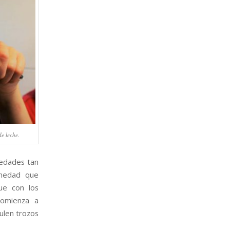
de leche.
 edades tan
rmedad que
ue con los
comienza a
ulen trozos