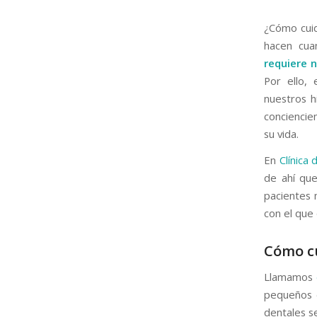
¿Cómo cuid
hacen cua
requiere 
Por ello,
nuestros h
conciencie
su vida.
En
Clínica 
de ahí qu
pacientes 
con el que
Cómo cu
Llamamos
pequeños d
dentales se