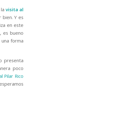
 la
visita al
 bien. Y es
liza en este
s, es bueno
s una forma
o presenta
manera poco
l Pilar Rico
e esperamos